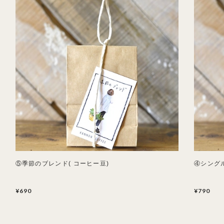
⑤季節のブレンド( コーヒー豆)
④シングル
¥690
¥790